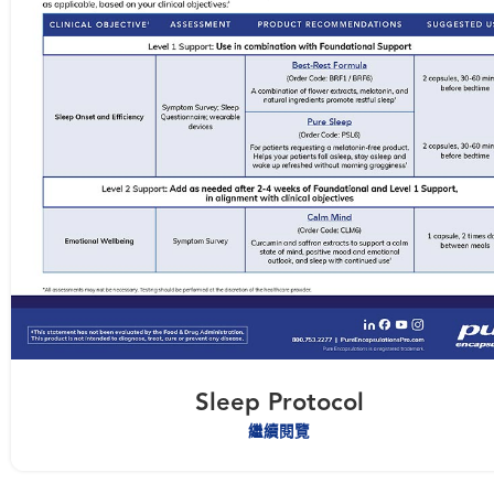
Sleep Protocol
繼續閱覽