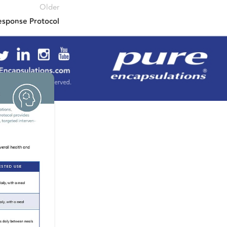
Older
esponse Protocol
06
10 月