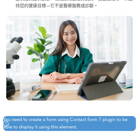
持您的健康目標—它不是醫療服務或診斷。
You need to create a form using Contact form 7 plugin to be
able to display it using this element.