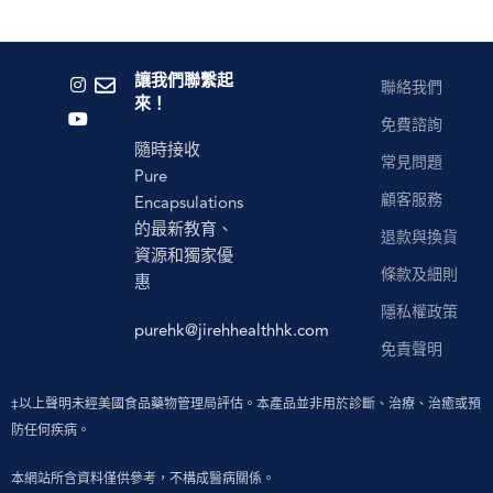
讓我們聯繫起
聯絡我們
來！
免費諮詢
隨時接收
常見問題
Pure
顧客服務
Encapsulations
的最新教育、
退款與換貨
資源和獨家優
條款及細則
惠
隱私權政策
purehk@jirehhealthhk.com
免責聲明
‡以上聲明未經美國食品藥物管理局評估。本產品並非用於診斷、治療、治癒或預
防任何疾病。
本網站所含資料僅供參考，不構成醫病關係。