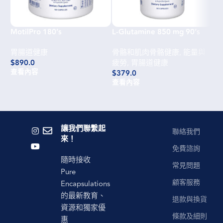
MotilPro 180’s
L-Glutamine 850 mg 90’s
DG
胃腸道健康
骨骼和肌肉骨骼健康
,
能量與
胃
$
890.0
疲勞
,
胃腸道健康
$
3
查看內容
查
$
379.0
查看內容
讓我們聯繫起
聯絡我們
來！
免費諮詢
隨時接收
常見問題
Pure
顧客服務
Encapsulations
的最新教育、
退款與換貨
資源和獨家優
條款及細則
惠