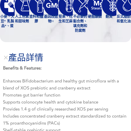
小麥、大
人工色素
塗料和蟲
基因改造
堅果、花
不必要的
硬脂酸鎂
麩質
反式脂肪
豆* 乳製
和甜味劑
膠
物
生和芝麻
黏合劑、
和氫化油
††
品*、蛋
填充劑和
防腐劑
產品詳情
Benefits & Features:
Enhances Bifidobacterium and healthy gut microflora with a
blend of XOS prebiotic and cranberry extract
Promotes gut barrier function
Supports colonocyte health and cytokine balance
Provides 1.4 g of clinically researched XOS per serving
Includes concentrated cranberry extract standardized to contain
1% proanthocyanidins (PACs)
Shelf-stable prebiotic support