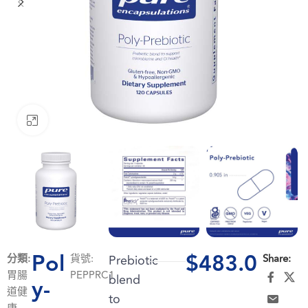
Click to enlarge
Pol
$
483.0
分類:
貨號:
Prebiotic
Share:
胃腸
PEPPRC1
blend
y-
道健
to