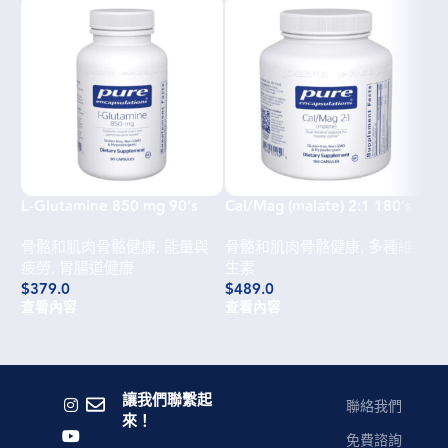
L-Glutamine 850 mg 90’s
Cal/Mag (malate) 2:1 180’s
Vi
骨骼和肌肉骨骼健康
,
能量與
骨骼和肌肉骨骼健康
,
多種維
骨
疲勞
,
胃腸道健康
生素
生
$
379.0
$
489.0
$
4
查看內容
查看內容
查
讓我們聯繫起
聯絡我們
來！
免費諮詢