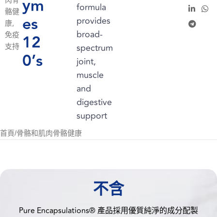
ym
肉骨
formula
骼健
es
provides
康
,
broad-
免疫
12
支持
spectrum
0’s
joint,
muscle
and
digestive
support
首頁
/
骨骼和肌肉骨骼健康
不含
Pure Encapsulations® 產品採用優質純淨的成分配製