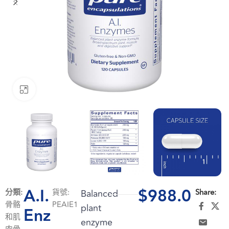
Click to enlarge
A.I.
$
988.0
分類:
貨號:
Balanced
Share:
骨骼
PEAIE1
plant
Enz
和肌
enzyme